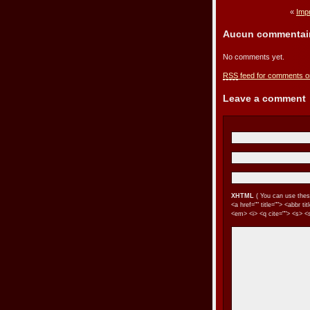
«
Imp
Aucun commentai
No comments yet.
RSS
feed for comments on
Leave a comment
XHTML
( You can use thes
<a href="" title=""> <abbr t
<em> <i> <q cite=""> <s> <s