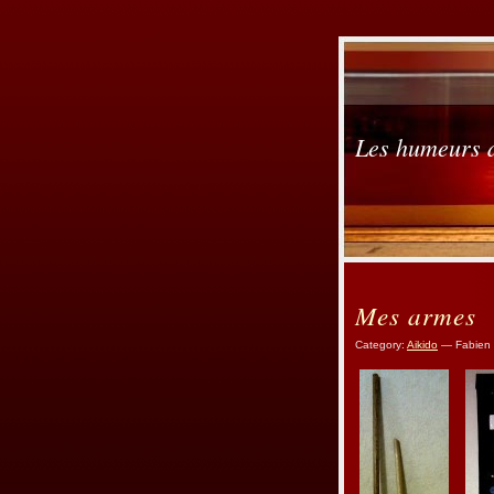
Les humeurs 
Mes armes
Category:
Aikido
— Fabien