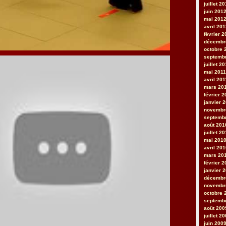
juillet 2
juin 201
mai 201
avril 20
février 
décembr
octobre 
septemb
juillet 2
mai 2011
avril 201
mars 20
février 2
janvier 
novembr
septemb
août 201
juillet 2
mai 201
avril 20
mars 20
février 
janvier 
décembr
novembr
octobre 
septemb
août 200
juillet 2
juin 200