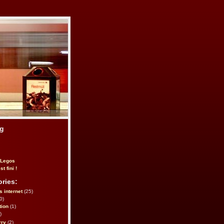
og
 Legos
st fini !
ries:
s internet
(25)
0)
tion
(1)
)
rry
(2)