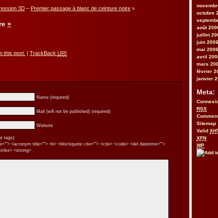
novembr
ression 3D
–
Premier passage à blanc de ceinture noire
»
octobre 
septemb
re
»
août 200
juillet 2
juin 200
mai 200
 this post.
|
TrackBack
URI
avril 20
mars 20
février 
janvier 
Meta:
Name (required)
Connexi
RSS
Mail (will not be published) (required)
Commen
Sitemap
Website
Valid
XH
XFN
e tags):
itle=""> <acronym title=""> <b> <blockquote cite=""> <cite> <code> <del datetime="">
WP
trike> <strong> .