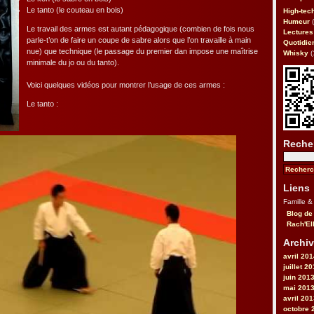
Le tanto (le couteau en bois)
High-tec
Humeur
(
Le travail des armes est autant pédagogique (combien de fois nous
Lectures
parle-t’on de faire un coupe de sabre alors que l’on travaille à main
Quotidie
nue) que technique (le passage du premier dan impose une maîtrise
Whisky
(
minimale du jo ou du tanto).
Voici quelques vidéos pour montrer l’usage de ces armes :
Le tanto :
Reche
Liens
Famille &
Blog de
Rach'El
Archiv
avril 20
juillet 2
juin 201
mai 201
avril 20
octobre 