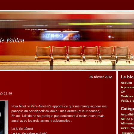
de Fabien
Le bl
25 février 2012
Accueil
A propos
CV
 @ 21:46
Modèles
Voilà, c’e
Pour Noël, le Père-Noël m’a apporté ce qu’il me manquait pour ma
Catégo
panoplie du parfait petit aikidoka : mes armes (et leur housse).
Actualité
Eh oui, l’aikido ne se pratique pas seulement à mains nues, mais
Aikido
(2
aussi avec les trois armes traditionnelles :
Alimenta
Geek
(75
Le jo (le bâton)
Raspbe
Le ken (le sabre en bois)