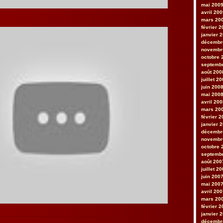
mai 200
avril 20
mars 20
février 
janvier 
décembr
novembr
octobre 
septemb
août 200
juillet 2
juin 200
mai 200
avril 20
mars 20
février 
janvier 
décembr
novembr
octobre 
septemb
août 200
juillet 2
juin 200
mai 200
avril 20
mars 20
février 
janvier 
décembr