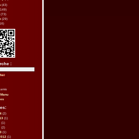
h
(43)
149)
(73)
n
(29)
16)
rche :
 amis
 Manu
les
es:
14
(2)
013
(1)
3
(1)
3
(2)
13
(1)
2012
(1)