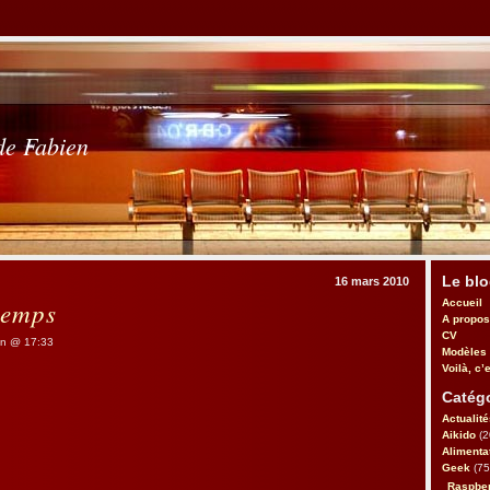
de Fabien
Le bl
16 mars 2010
temps
Accueil
A propos
CV
n @ 17:33
Modèles
Voilà, c’e
Catégo
Actualité
Aikido
(2
Alimenta
Geek
(75
Raspbe