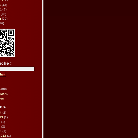
h
(43)
149)
(73)
n
(29)
16)
rche :
 amis
 Manu
les
es:
14
(2)
013
(1)
3
(1)
3
(2)
13
(1)
2012
(1)