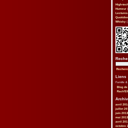
High-tec
Humeur
(
Lectures
Quotidie
Whisky
(
Reche
Liens
Famille &
Blog de
Rach'El
Archiv
avril 20
juillet 2
juin 201
mai 201
avril 20
octobre 