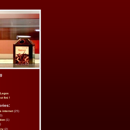
og
 Legos
st fini !
ries:
s internet
(25)
0)
tion
(1)
)
rry
(2)