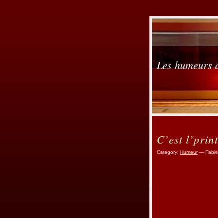
Les humeurs 
C’est l’prin
Category:
Humeur
— Fabie