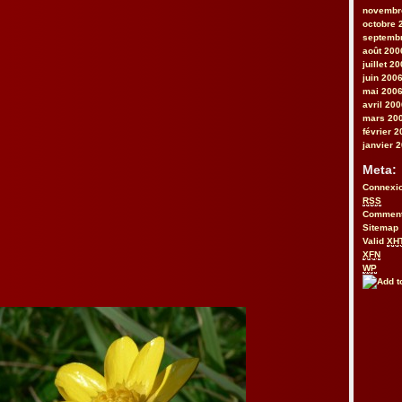
novembr
octobre 
septemb
août 200
juillet 2
juin 200
mai 200
avril 20
mars 20
février 
janvier 
Meta:
Connexi
RSS
Commen
Sitemap
Valid
XH
XFN
WP