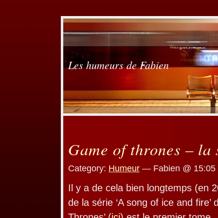
Les humeurs de Fabien
Game of thrones – la 
Category:
Humeur
— Fabien @ 15:05
Il y a de cela bien longtemps (en 2
de la série ‘A song of ice and fire
Thrones’ (
ici
) est le premier tome.