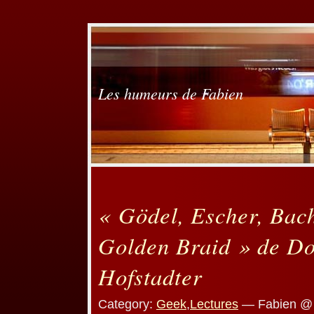
Les humeurs de Fabien
« Gödel, Escher, Bach
Golden Braid » de Do
Hofstadter
Category:
Geek
,
Lectures
— Fabien @ 